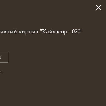
ивный кирпич "Кайхасор - 020"
у
и: