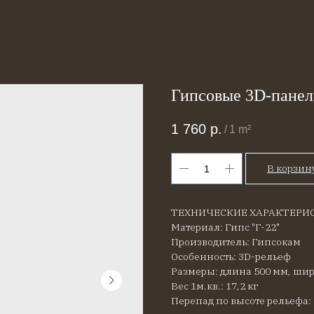
Гипсовые 3D-панел
1 760
р.
/
1 m²
В корзин
ТЕХНИЧЕСКИЕ ХАРАКТЕРИ
Материал:
Гипс "Г-22"
Производитель: Гипсокам
Особенность: 3D-рельеф
Размеры: длина 500 мм, ши
Вес 1м.кв.: 17,2 кг
Перепад по высоте рельефа: